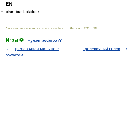
EN
clam bunk skidder
Справочник технического переводчика. – Интент
.
2009-2013
.
Игры ⚽
Нужен реферат?
трелевочная машина с
трелевочный волок
захватом